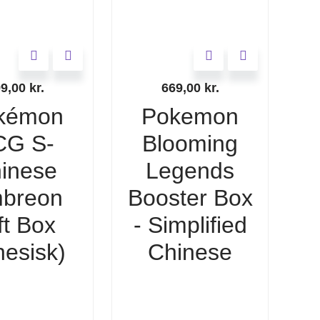
99,00
kr.
669,00
kr.
kémon
Pokemon
CG S-
Blooming
inese
Legends
breon
Booster Box
ft Box
- Simplified
nesisk)
Chinese