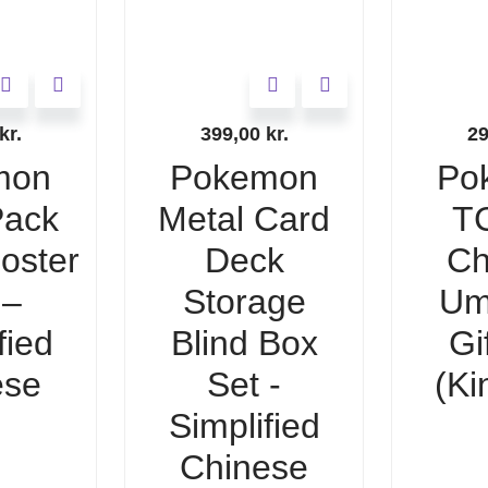
kr.
399,00
kr.
2
mon
Pokemon
Po
ack
Metal Card
T
ooster
Deck
Ch
 –
Storage
Um
fied
Blind Box
Gi
ese
Set -
(Ki
Simplified
Chinese