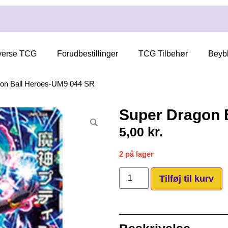
verse TCG
Forudbestillinger
TCG Tilbehør
Beyb
on Ball Heroes-UM9 044 SR
Super Dragon 
5,00
kr.
2 på lager
Tilføj til kurv