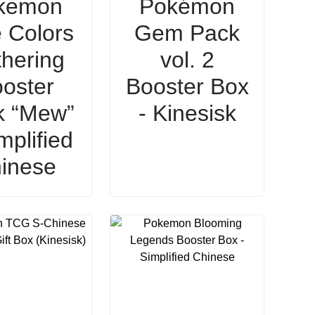
kemon
Pokémon
 Colors
Gem Pack
hering
vol. 2
oster
Booster Box
k “Mew”
- Kinesisk
mplified
inese