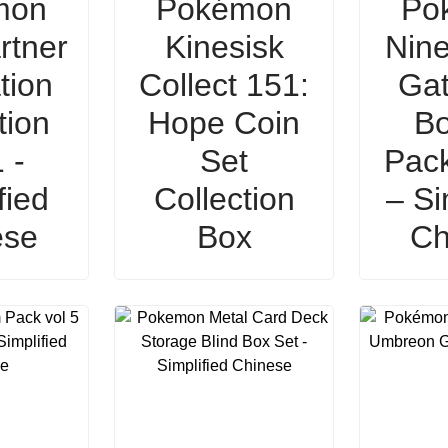
mon
Pokémon
Po
rtner
Kinesisk
Nine
ation
Collect 151:
Gat
tion
Hope Coin
Bo
 -
Set
Pac
fied
Collection
– Si
ese
Box
Ch