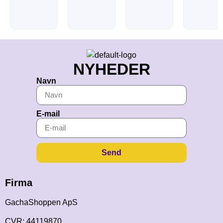
NYHEDER
Navn
E-mail
Send
Firma
GachaShoppen ApS
CVR: 44119870