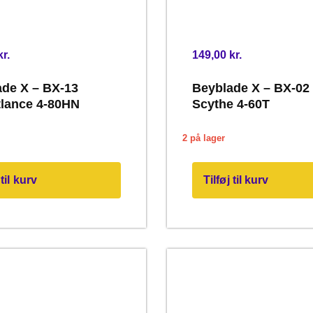
kr.
149,00
kr.
de X – BX-13
Beyblade X – BX-02 
tlance 4-80HN
Scythe 4-60T
2 på lager
 til kurv
Tilføj til kurv