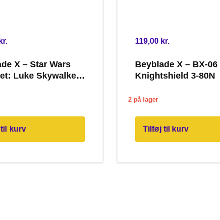
kr.
119,00
kr.
de X – Star Wars
Beyblade X – BX-06
et: Luke Skywalker
Knightshield 3-80N
rth Vader
2 på lager
 til kurv
Tilføj til kurv