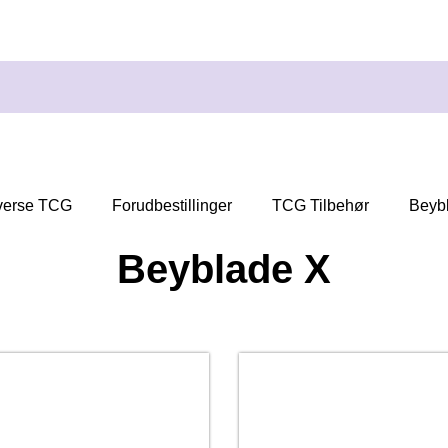
verse TCG
Forudbestillinger
TCG Tilbehør
Beyb
Beyblade X