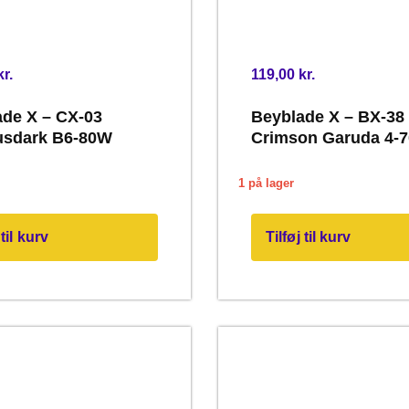
kr.
119,00
kr.
de X – CX-03
Beyblade X – BX-38
usdark B6-80W
Crimson Garuda 4-
1 på lager
 til kurv
Tilføj til kurv