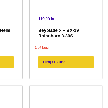
119,00
kr.
Hells
Beyblade X – BX-19
Rhinohorn 3-80S
2 på lager
Tilføj til kurv