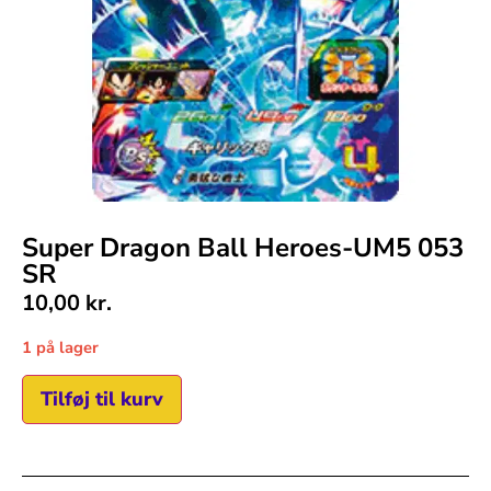
Super Dragon Ball Heroes-UM5 053
SR
10,00
kr.
1 på lager
Tilføj til kurv