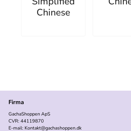
Simplified
Chin
Chinese
Firma
GachaShoppen ApS
CVR: 44119870
E-mail: Kontakt@gachashoppen.dk