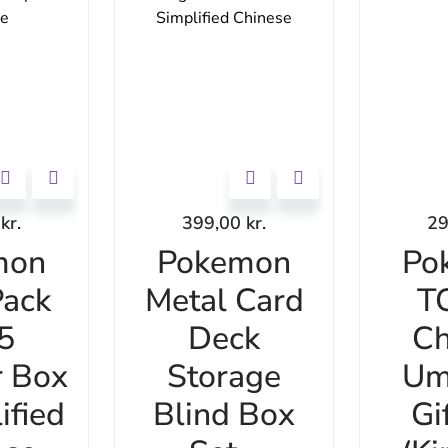
0
kr.
399,00
kr.
2
mon
Pokemon
Po
ack
Metal Card
T
 5
Deck
Ch
r Box
Storage
Um
ified
Blind Box
Gi