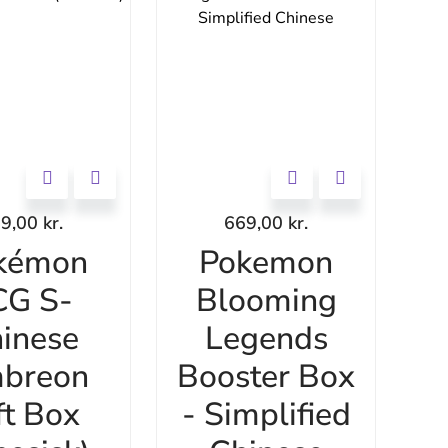
99,00
kr.
669,00
kr.
kémon
Pokemon
CG S-
Blooming
inese
Legends
breon
Booster Box
ft Box
- Simplified