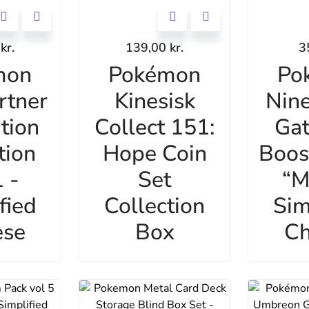
0
kr.
139,00
kr.
3
mon
Pokémon
Po
rtner
Kinesisk
Nine
ation
Collect 151:
Gat
tion
Hope Coin
Boos
 -
Set
“M
fied
Collection
Sim
ese
Box
Ch