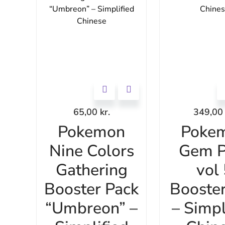
65,00
kr.
349,0
Pokemon
Poke
Nine Colors
Gem P
Gathering
vol
Booster Pack
Booste
“Umbreon” –
– Simpl