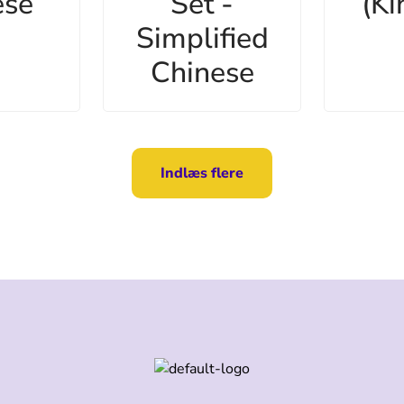
ese
Set -
(Ki
Simplified
Chinese
Indlæs flere