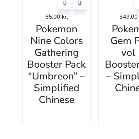
65,00
kr.
349,0
Pokemon
Poke
Nine Colors
Gem P
Gathering
vol
Booster Pack
Booste
“Umbreon” –
– Simpl
Simplified
Chin
Chinese