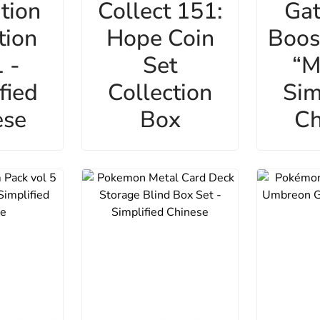
ation
Collect 151:
Gat
tion
Hope Coin
Boos
 -
Set
“M
fied
Collection
Sim
ese
Box
Ch