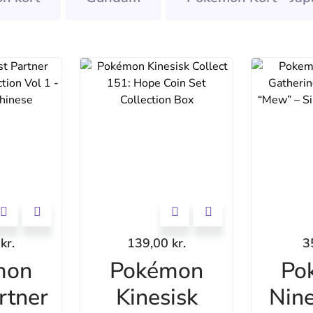
0
kr.
139,00
kr.
3
mon
Pokémon
Po
rtner
Kinesisk
Nine