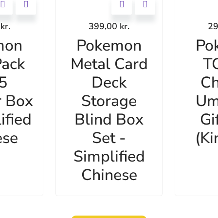
0
kr.
399,00
kr.
2
mon
Pokemon
Po
ack
Metal Card
T
 5
Deck
Ch
r Box
Storage
Um
ified
Blind Box
Gi
ese
Set -
(Ki
Simplified
Chinese