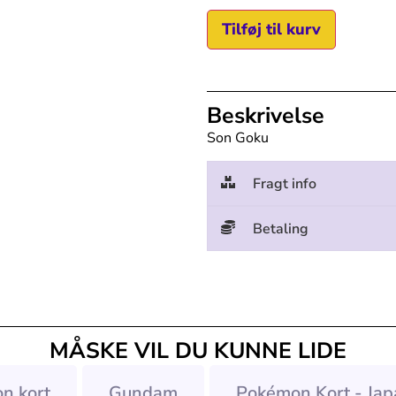
Tilføj til kurv
Beskrivelse
Son Goku
Fragt info
Betaling
MÅSKE VIL DU KUNNE LIDE
n kort
Gundam
Pokémon Kort - Jap