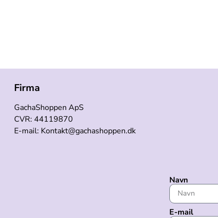
Firma
GachaShoppen ApS
CVR: 44119870
E-mail: Kontakt@gachashoppen.dk
Navn
E-mail