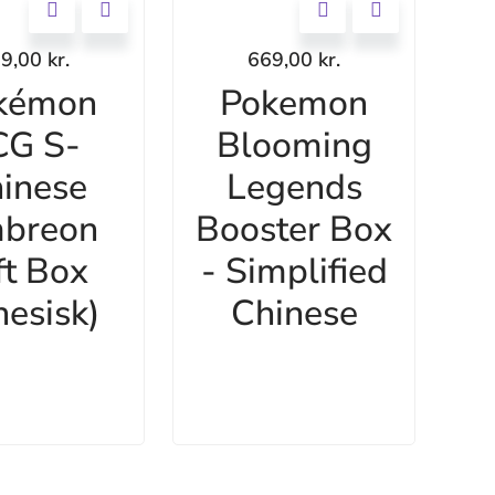
99,00
kr.
669,00
kr.
kémon
Pokemon
CG S-
Blooming
inese
Legends
breon
Booster Box
ft Box
- Simplified
nesisk)
Chinese