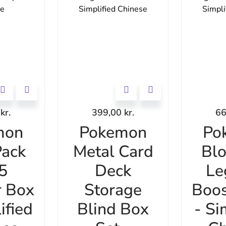
0
kr.
399,00
kr.
6
mon
Pokemon
Po
ack
Metal Card
Bl
 5
Deck
Le
r Box
Storage
Boos
ified
Blind Box
- Si