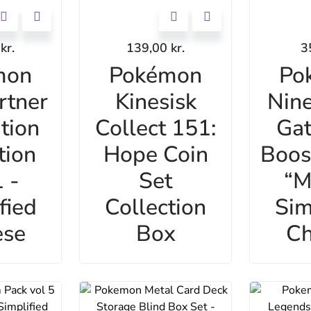
0
kr.
139,00
kr.
3
mon
Pokémon
Po
rtner
Kinesisk
Nine
ation
Collect 151:
Gat
tion
Hope Coin
Boos
 -
Set
“M
fied
Collection
Sim
ese
Box
Ch