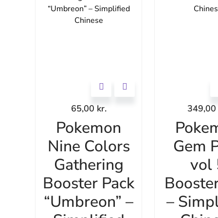
65,00
kr.
349,0
Pokemon
Poke
Nine Colors
Gem P
Gathering
vol
Booster Pack
Booste
“Umbreon” –
– Simpl