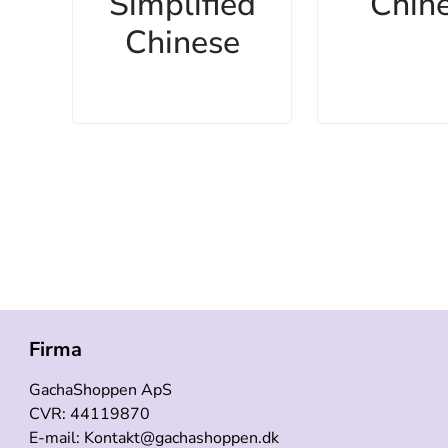
Simplified
Chin
Chinese
Firma
GachaShoppen ApS
CVR: 44119870
E-mail: Kontakt@gachashoppen.dk