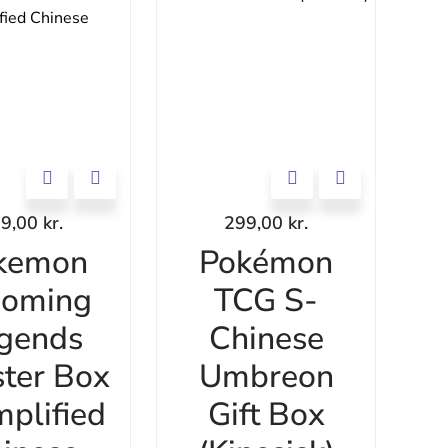
69,00
kr.
299,00
kr.
kemon
Pokémon
ooming
TCG S-
gends
Chinese
ter Box
Umbreon
mplified
Gift Box