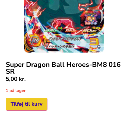
Super Dragon Ball Heroes-BM8 016
SR
5,00
kr.
1 på lager
Tilføj til kurv