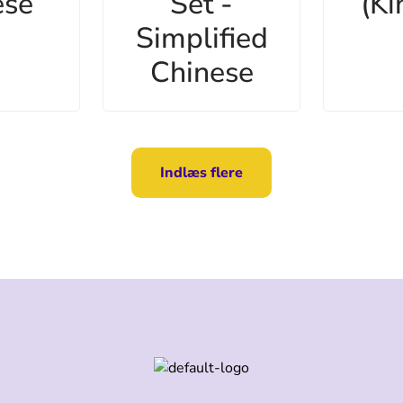
ese
Set -
(Ki
Simplified
Chinese
Indlæs flere