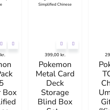
0
kr.
399,00
kr.
2
mon
Pokemon
Po
ack
Metal Card
T
 5
Deck
Ch
r Box
Storage
Um
ified
Blind Box
Gi