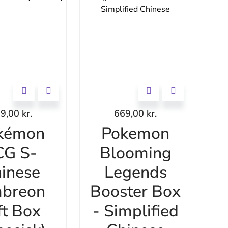
99,00
kr.
669,00
kr.
kémon
Pokemon
CG S-
Blooming
inese
Legends
breon
Booster Box
ft Box
- Simplified