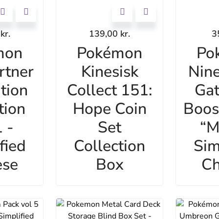
0
kr.
139,00
kr.
3
mon
Pokémon
Po
rtner
Kinesisk
Nine
ation
Collect 151:
Gat
tion
Hope Coin
Boos
 -
Set
“M
fied
Collection
Sim
ese
Box
Ch