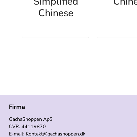
Simplified
Chin
Chinese
Firma
GachaShoppen ApS
CVR: 44119870
E-mail: Kontakt@gachashoppen.dk