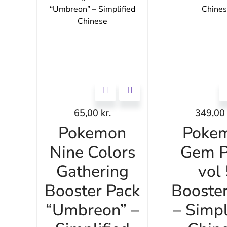
65,00
kr.
349,0
Pokemon
Poke
Nine Colors
Gem P
Gathering
vol
Booster Pack
Booste
“Umbreon” –
– Simpl