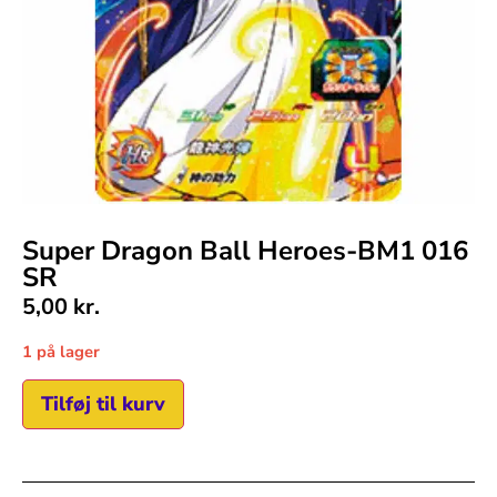
Super Dragon Ball Heroes-BM1 016
SR
5,00
kr.
1 på lager
Tilføj til kurv