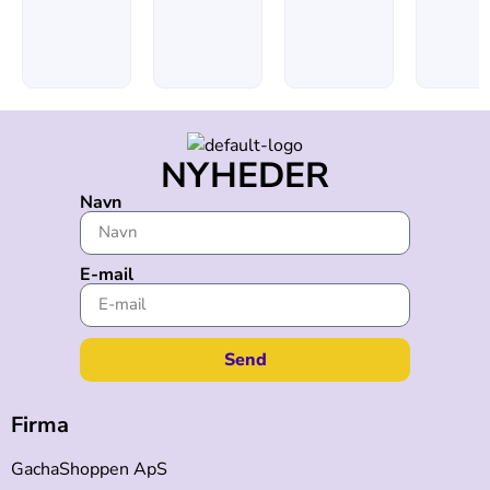
NYHEDER
Navn
E-mail
Send
Firma
GachaShoppen ApS