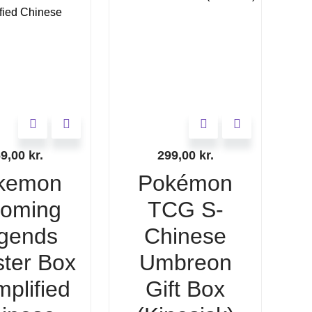
69,00
kr.
299,00
kr.
kemon
Pokémon
ooming
TCG S-
gends
Chinese
ter Box
Umbreon
mplified
Gift Box