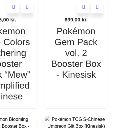
5,00
kr.
699,00
kr.
kemon
Pokémon
 Colors
Gem Pack
hering
vol. 2
oster
Booster Box
k “Mew”
- Kinesisk
mplified
inese