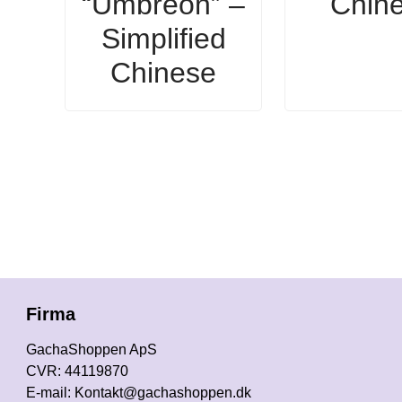
“Umbreon” –
Chin
Simplified
Chinese
Firma
GachaShoppen ApS
CVR: 44119870
E-mail: Kontakt@gachashoppen.dk