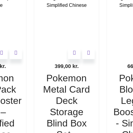
kr.
399,00
kr.
6
mon
Pokemon
Po
ack
Metal Card
Bl
ooster
Deck
Le
 –
Storage
Boos
fied
Blind Box
- Si