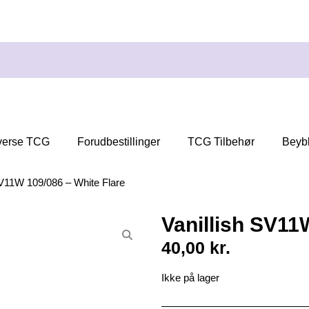
verse TCG
Forudbestillinger
TCG Tilbehør
Beyb
SV11W 109/086 – White Flare
Vanillish SV11
40,00
kr.
Ikke på lager