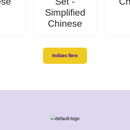
ese
Set -
Ch
Simplified
Chinese
Indlæs flere