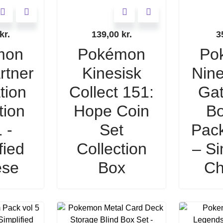
kr.
139,00
kr.
3
mon
Pokémon
Po
rtner
Kinesisk
Nine
ation
Collect 151:
Gat
tion
Hope Coin
Bo
 -
Set
Pac
fied
Collection
– Si
ese
Box
Ch