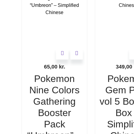
65,00
kr.
349,00
Pokemon
Poke
Nine Colors
Gem P
Gathering
vol 5 B
Booster
Box
Pack
Simpli