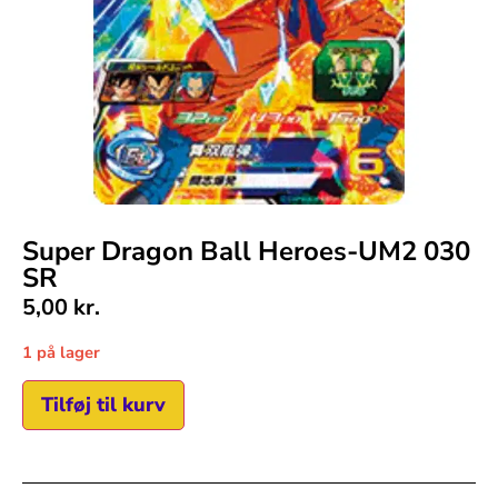
Super Dragon Ball Heroes-UM2 030
SR
5,00
kr.
1 på lager
Tilføj til kurv