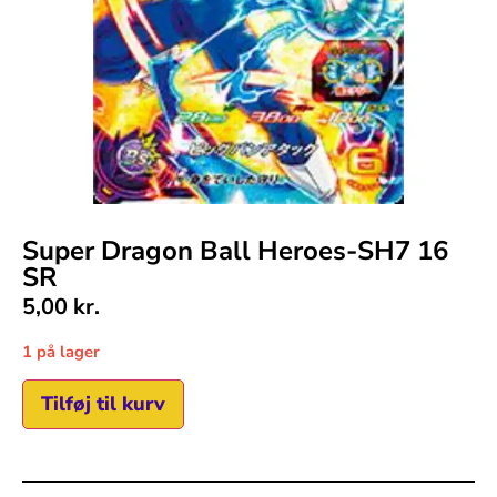
Super Dragon Ball Heroes-SH7 16
SR
5,00
kr.
1 på lager
Tilføj til kurv