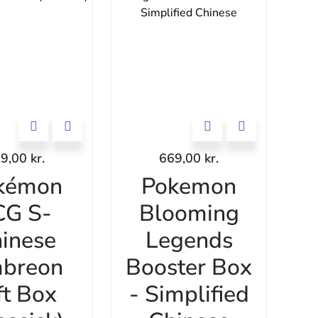
99,00
kr.
669,00
kr.
kémon
Pokemon
CG S-
Blooming
inese
Legends
breon
Booster Box
ft Box
- Simplified