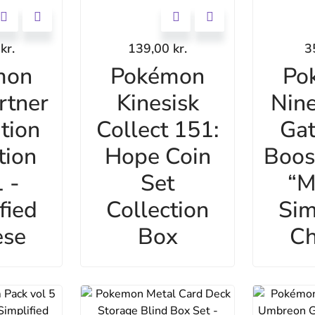
0
kr.
139,00
kr.
3
mon
Pokémon
Po
rtner
Kinesisk
Nine
ation
Collect 151:
Gat
tion
Hope Coin
Boos
 -
Set
“M
fied
Collection
Sim
ese
Box
Ch