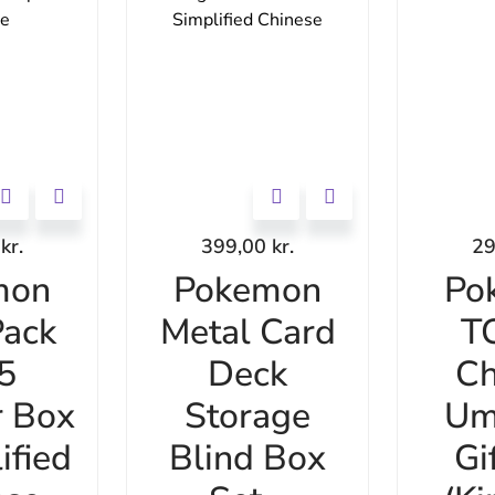
0
kr.
399,00
kr.
2
mon
Pokemon
Po
ack
Metal Card
T
 5
Deck
Ch
r Box
Storage
Um
ified
Blind Box
Gi