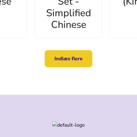
ese
Set -
(Ki
Simplified
Chinese
Indlæs flere