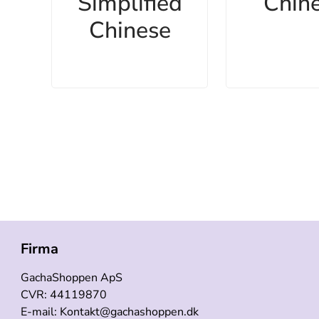
Simplified
Chin
Chinese
Firma
GachaShoppen ApS
CVR: 44119870
E-mail: Kontakt@gachashoppen.dk