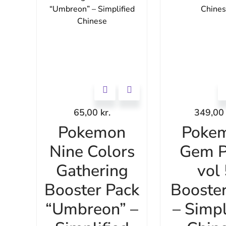
65,00
kr.
349,0
Pokemon
Poke
Nine Colors
Gem P
Gathering
vol
Booster Pack
Booste
“Umbreon” –
– Simpl