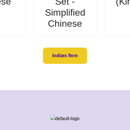
ese
Set -
(Ki
Simplified
Chinese
Indlæs flere