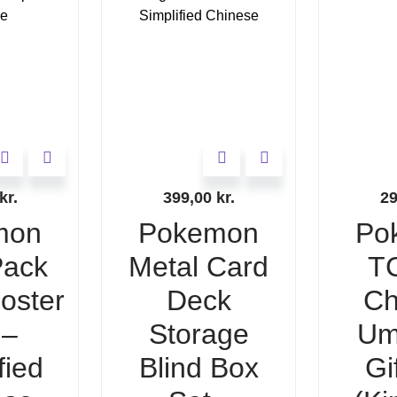
kr.
399,00
kr.
2
mon
Pokemon
Po
ack
Metal Card
T
ooster
Deck
Ch
 –
Storage
Um
fied
Blind Box
Gi