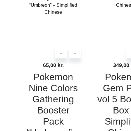
65,00
kr.
349,00
Pokemon
Poke
Nine Colors
Gem P
Gathering
vol 5 B
Booster
Box
Pack
Simpli