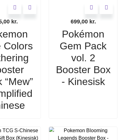
5,00
kr.
699,00
kr.
kemon
Pokémon
 Colors
Gem Pack
hering
vol. 2
oster
Booster Box
k “Mew”
- Kinesisk
mplified
inese