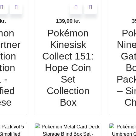
kr.
139,00
kr.
3
mon
Pokémon
Po
rtner
Kinesisk
Nine
ation
Collect 151:
Gat
tion
Hope Coin
Bo
 -
Set
Pac
fied
Collection
– Si
ese
Box
Ch