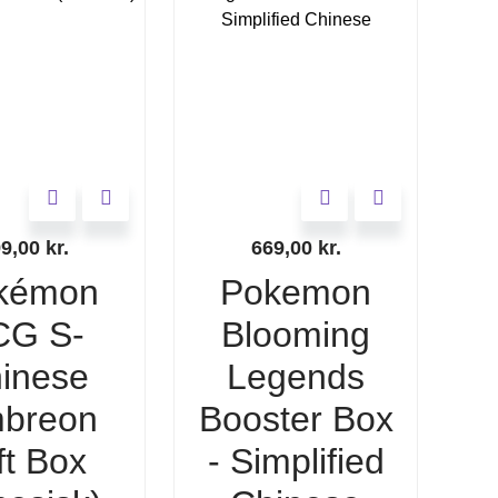
99,00
kr.
669,00
kr.
kémon
Pokemon
CG S-
Blooming
inese
Legends
breon
Booster Box
ft Box
- Simplified