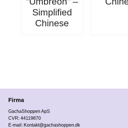
“Umbreon” –
Chin
Simplified
Chinese
Firma
GachaShoppen ApS
CVR: 44119870
E-mail: Kontakt@gachashoppen.dk