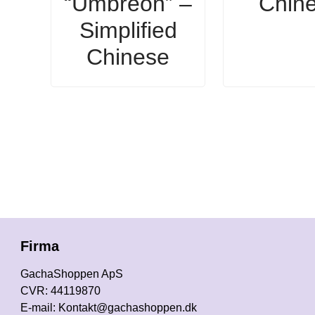
“Umbreon” –
Chin
Simplified
Chinese
Firma
GachaShoppen ApS
CVR: 44119870
E-mail: Kontakt@gachashoppen.dk