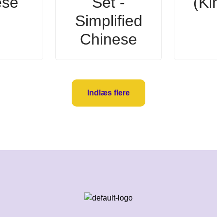
ese
Set -
(Ki
Simplified
Chinese
Indlæs flere