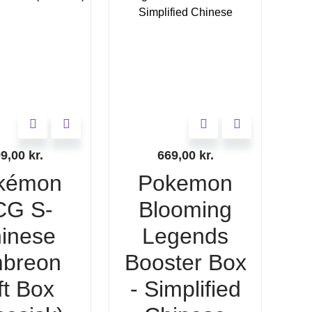
99,00
kr.
669,00
kr.
kémon
Pokemon
CG S-
Blooming
inese
Legends
breon
Booster Box
ft Box
- Simplified