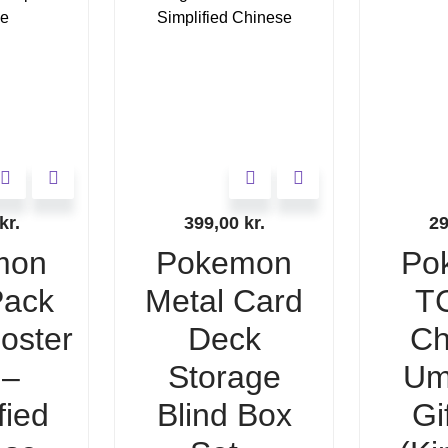
kr.
399,00
kr.
2
mon
Pokemon
Po
ack
Metal Card
T
ooster
Deck
Ch
 –
Storage
Um
fied
Blind Box
Gi