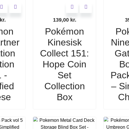
kr.
139,00
kr.
3
mon
Pokémon
Po
rtner
Kinesisk
Nine
ation
Collect 151:
Gat
tion
Hope Coin
Bo
 -
Set
Pac
fied
Collection
– Si
ese
Box
Ch