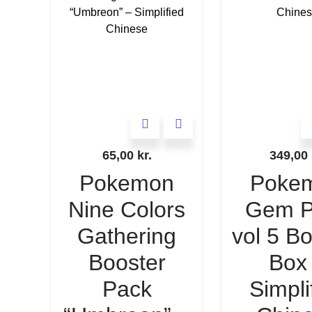
65,00
kr.
349,00
Pokemon
Poke
Nine Colors
Gem P
Gathering
vol 5 B
Booster
Box
Pack
Simpli