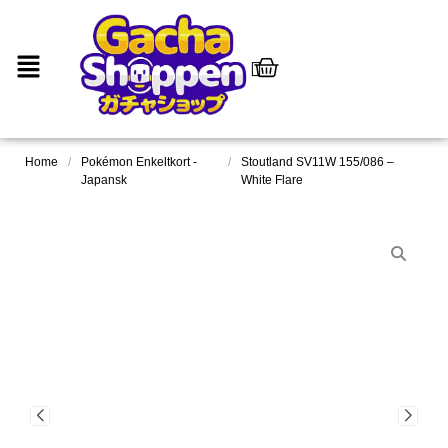
Home
/
Pokémon Enkeltkort -
/
Stoutland SV11W 155/086 –
Japansk
White Flare