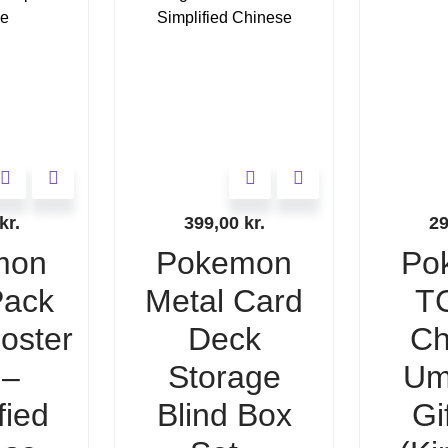
kr.
399,00
kr.
2
mon
Pokemon
Po
ack
Metal Card
T
ooster
Deck
Ch
 –
Storage
Um
fied
Blind Box
Gi