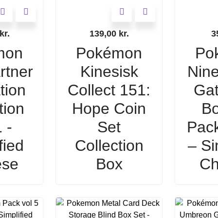
kr.
139,00
kr.
3
mon
Pokémon
Po
rtner
Kinesisk
Nine
ation
Collect 151:
Gat
tion
Hope Coin
Bo
 -
Set
Pac
fied
Collection
– Si
ese
Box
Ch