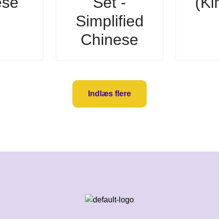
ese
Set -
(Ki
Simplified
Chinese
Indlæs flere