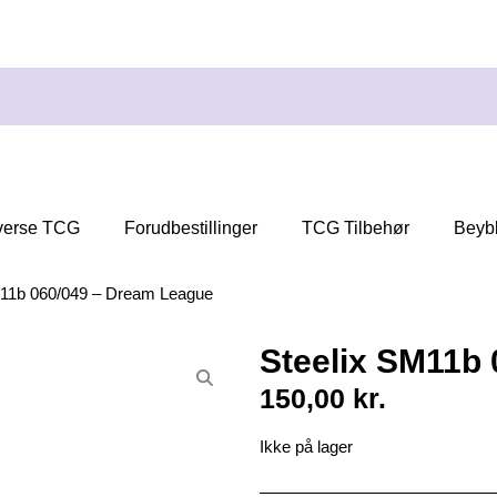
verse TCG
Forudbestillinger
TCG Tilbehør
Beyb
M11b 060/049 – Dream League
Steelix SM11b
150,00
kr.
Ikke på lager