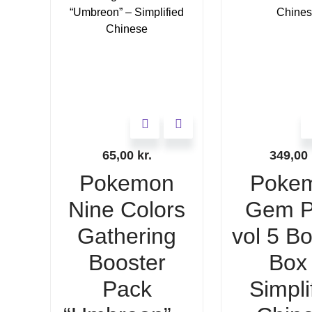
65,00
kr.
349,00
Pokemon
Poke
Nine Colors
Gem P
Gathering
vol 5 B
Booster
Box
Pack
Simpli