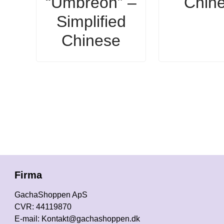
“Umbreon” –
Chin
Simplified
Chinese
Firma
GachaShoppen ApS
CVR: 44119870
E-mail: Kontakt@gachashoppen.dk