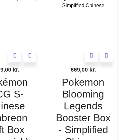
99,00
kr.
669,00
kr.
kémon
Pokemon
CG S-
Blooming
inese
Legends
breon
Booster Box
ft Box
- Simplified