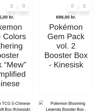
5,00
kr.
699,00
kr.
kemon
Pokémon
 Colors
Gem Pack
hering
vol. 2
oster
Booster Box
k “Mew”
- Kinesisk
mplified
inese