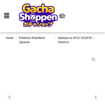
Home
/
Pokémon Enkeltkort -
/
Spidops ex SV1V 101/078 –
Japansk
Violet ex