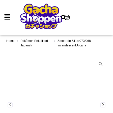
Home
/
Pokémon Enkeltkort -
/
Smeargle S11a 073/068 –
Japansk
Incandescent Arcana