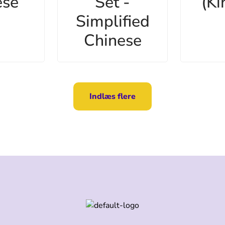
ese
Set -
(Ki
Simplified
Chinese
Indlæs flere