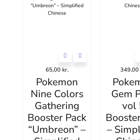
65,00
kr.
349,0
Pokemon
Poke
Nine Colors
Gem P
Gathering
vol
Booster Pack
Booste
“Umbreon” –
– Simpl