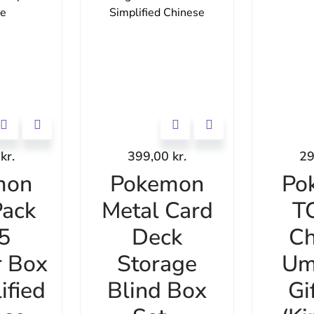
0
kr.
399,00
kr.
2
mon
Pokemon
Po
ack
Metal Card
T
 5
Deck
Ch
r Box
Storage
Um
ified
Blind Box
Gi