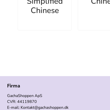
Simplified
Chin
Chinese
Firma
GachaShoppen ApS
CVR: 44119870
E-mail: Kontakt@gachashoppen.dk