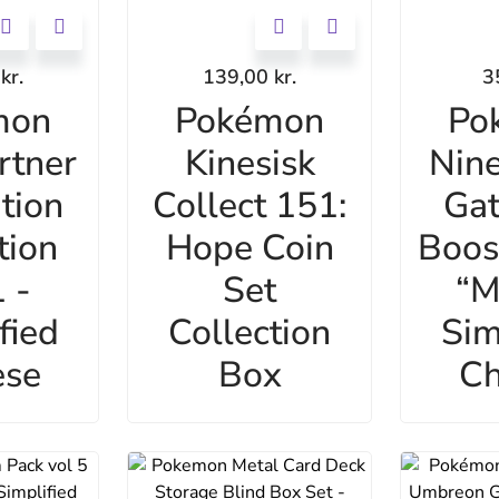
0
kr.
139,00
kr.
3
mon
Pokémon
Po
rtner
Kinesisk
Nine
ation
Collect 151:
Gat
tion
Hope Coin
Boos
 -
Set
“M
fied
Collection
Sim
ese
Box
Ch