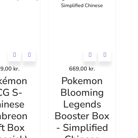
99,00
kr.
669,00
kr.
kémon
Pokemon
CG S-
Blooming
inese
Legends
breon
Booster Box
ft Box
- Simplified