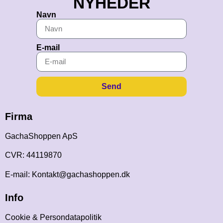
NYHEDER
Navn
E-mail
Send
Firma
GachaShoppen ApS
CVR: 44119870
E-mail: Kontakt@gachashoppen.dk
Info
Cookie & Persondatapolitik