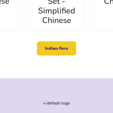
ese
Set -
Ch
Simplified
Chinese
Indlæs flere