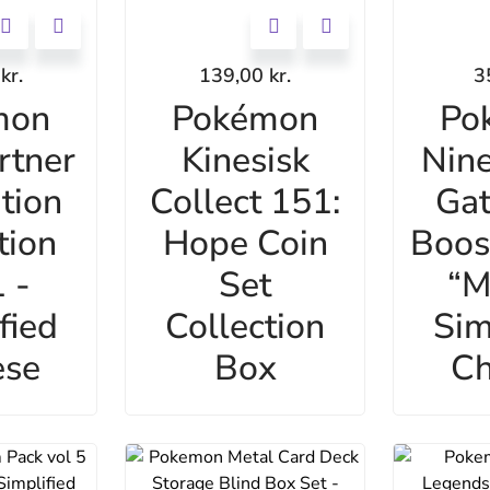
0
kr.
139,00
kr.
3
mon
Pokémon
Po
rtner
Kinesisk
Nine
ation
Collect 151:
Gat
tion
Hope Coin
Boos
 -
Set
“M
fied
Collection
Sim
ese
Box
Ch