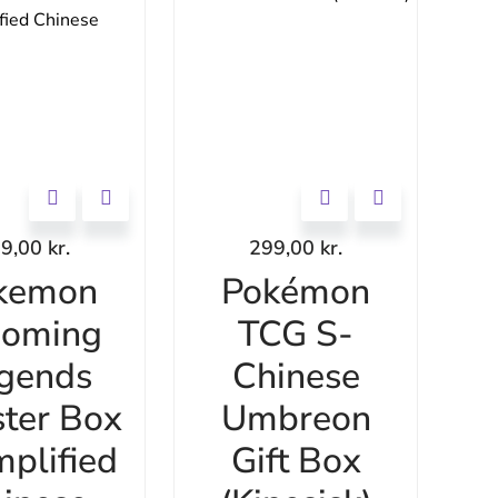
69,00
kr.
299,00
kr.
kemon
Pokémon
ooming
TCG S-
gends
Chinese
ter Box
Umbreon
mplified
Gift Box