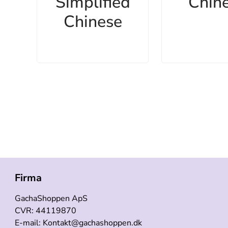
Simplified
Chin
Chinese
Firma
GachaShoppen ApS
CVR: 44119870
E-mail: Kontakt@gachashoppen.dk