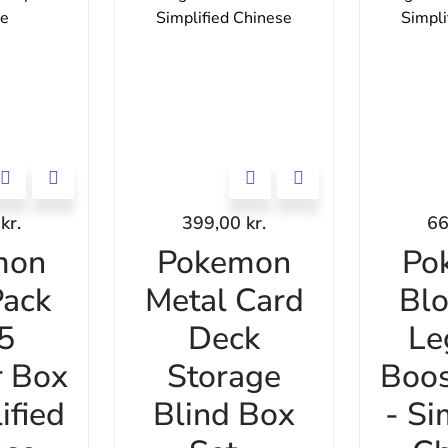
0
kr.
399,00
kr.
6
mon
Pokemon
Po
ack
Metal Card
Bl
 5
Deck
Le
r Box
Storage
Boos
ified
Blind Box
- Si