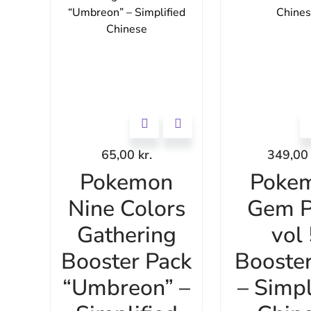
65,00
kr.
349,0
Pokemon
Poke
Nine Colors
Gem P
Gathering
vol
Booster Pack
Booste
“Umbreon” –
– Simpl