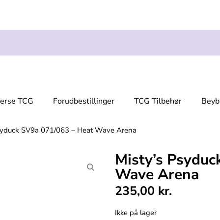
verse TCG
Forudbestillinger
TCG Tilbehør
Beyb
syduck SV9a 071/063 – Heat Wave Arena
Misty’s Psyduc
Wave Arena
235,00
kr.
Ikke på lager