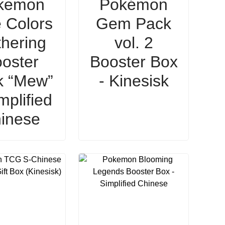
kemon
Pokémon
 Colors
Gem Pack
hering
vol. 2
oster
Booster Box
k “Mew”
- Kinesisk
mplified
inese