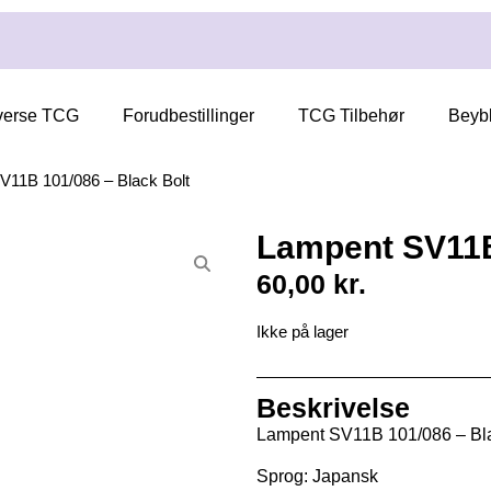
verse TCG
Forudbestillinger
TCG Tilbehør
Beyb
V11B 101/086 – Black Bolt
Lampent SV11B
60,00
kr.
Ikke på lager
Beskrivelse
Lampent SV11B 101/086 – Bla
Sprog: Japansk