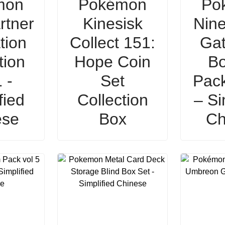
mon
Pokémon
Po
rtner
Kinesisk
Nine
ation
Collect 151:
Gat
tion
Hope Coin
Bo
 -
Set
Pac
fied
Collection
– Si
ese
Box
Ch