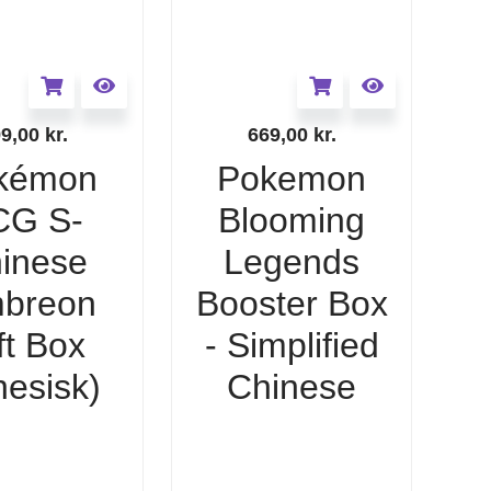
99,00
kr.
669,00
kr.
kémon
Pokemon
CG S-
Blooming
inese
Legends
breon
Booster Box
ft Box
- Simplified
nesisk)
Chinese