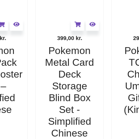
kr.
399,00
kr.
2
mon
Pokemon
Po
ack
Metal Card
T
ooster
Deck
Ch
 –
Storage
Um
fied
Blind Box
Gi
ese
Set -
(Ki
Simplified
Chinese