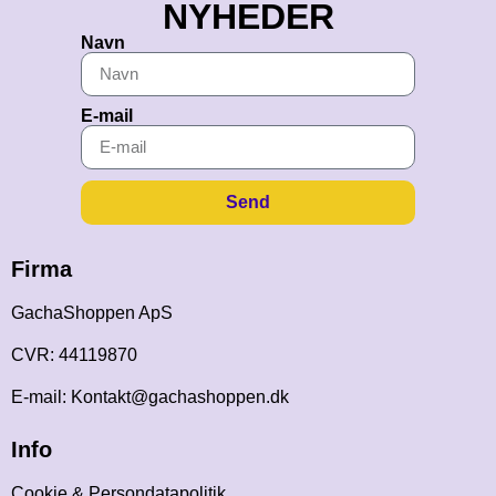
NYHEDER
Navn
E-mail
Send
Firma
GachaShoppen ApS
CVR: 44119870
E-mail: Kontakt@gachashoppen.dk
Info
Cookie & Persondatapolitik