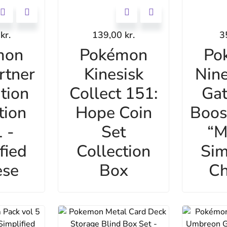
0
kr.
139,00
kr.
3
mon
Pokémon
Po
rtner
Kinesisk
Nine
ation
Collect 151:
Gat
tion
Hope Coin
Boos
 -
Set
“M
fied
Collection
Sim
ese
Box
Ch