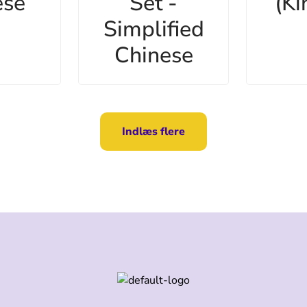
ese
Set -
(Ki
Simplified
Chinese
Indlæs flere