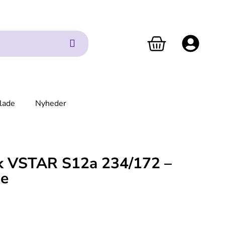
lade
Nyheder
rk VSTAR S12a 234/172 –
se