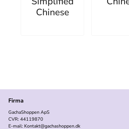
Simplified
Chin
Chinese
Firma
GachaShoppen ApS
CVR: 44119870
E-mail: Kontakt@gachashoppen.dk