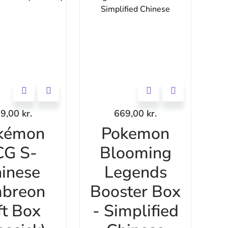
99,00
kr.
669,00
kr.
kémon
Pokemon
CG S-
Blooming
inese
Legends
breon
Booster Box
ft Box
- Simplified