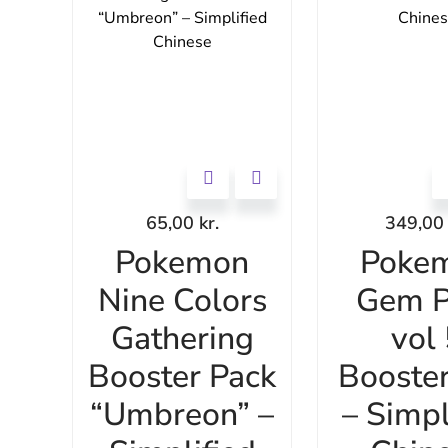
65,00
kr.
349,0
Pokemon
Poke
Nine Colors
Gem P
Gathering
vol
Booster Pack
Booste
“Umbreon” –
– Simpl