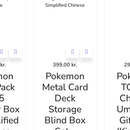
0
kr.
399,00
kr.
2
mon
Pokemon
Po
ack
Metal Card
T
 5
Deck
Ch
r Box
Storage
Um
ified
Blind Box
Gi