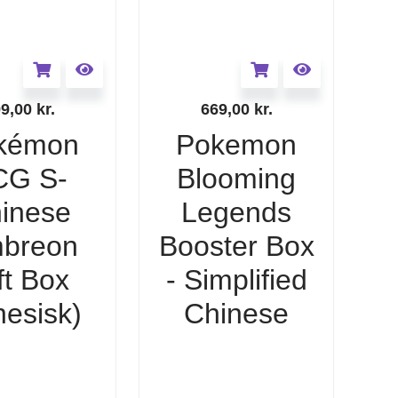
99,00
kr.
669,00
kr.
kémon
Pokemon
CG S-
Blooming
inese
Legends
breon
Booster Box
ft Box
- Simplified
nesisk)
Chinese