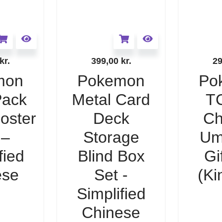
kr.
399,00
kr.
2
mon
Pokemon
Po
ack
Metal Card
T
ooster
Deck
Ch
 –
Storage
Um
fied
Blind Box
Gi
ese
Set -
(Ki
Simplified
Chinese