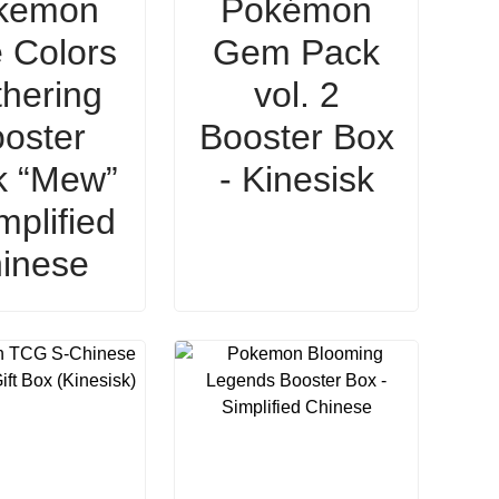
kemon
Pokémon
 Colors
Gem Pack
hering
vol. 2
oster
Booster Box
k “Mew”
- Kinesisk
mplified
inese