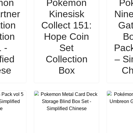
mon
Pokémon
Po
rtner
Kinesisk
Nine
ation
Collect 151:
Gat
tion
Hope Coin
Bo
 -
Set
Pac
fied
Collection
– Si
ese
Box
Ch