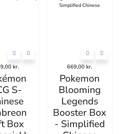
99,00
kr.
669,00
kr.
kémon
Pokemon
CG S-
Blooming
inese
Legends
breon
Booster Box
ft Box
- Simplified