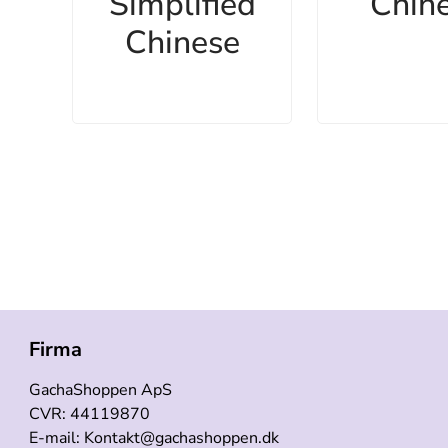
Simplified
Chin
Chinese
Firma
GachaShoppen ApS
CVR: 44119870
E-mail: Kontakt@gachashoppen.dk