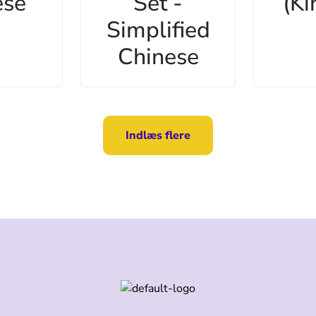
ese
Set -
(Ki
Simplified
Chinese
Indlæs flere