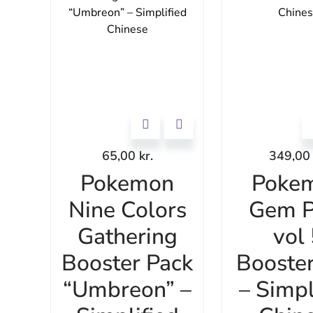
65,00
kr.
349,0
Pokemon
Poke
Nine Colors
Gem P
Gathering
vol
Booster Pack
Booste
“Umbreon” –
– Simpl