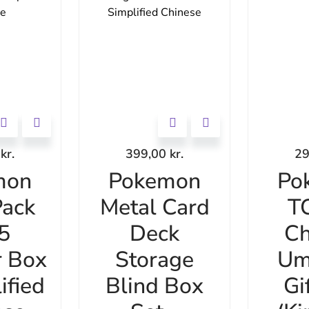
0
kr.
399,00
kr.
2
mon
Pokemon
Po
ack
Metal Card
T
 5
Deck
Ch
r Box
Storage
Um
ified
Blind Box
Gi