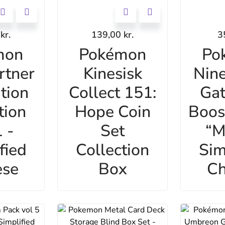
0
kr.
139,00
kr.
3
mon
Pokémon
Po
rtner
Kinesisk
Nine
ation
Collect 151:
Gat
tion
Hope Coin
Boos
 -
Set
“M
fied
Collection
Sim
ese
Box
Ch