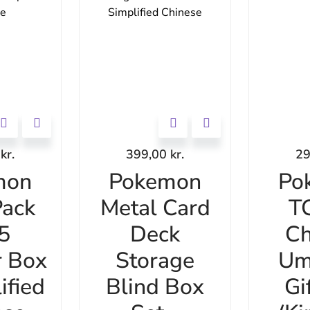
0
kr.
399,00
kr.
2
mon
Pokemon
Po
ack
Metal Card
T
 5
Deck
Ch
r Box
Storage
Um
ified
Blind Box
Gi