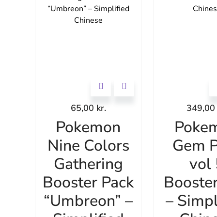
65,00
kr.
349,0
Pokemon
Poke
Nine Colors
Gem P
Gathering
vol
Booster Pack
Booste
“Umbreon” –
– Simpl