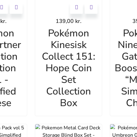
0
kr.
139,00
kr.
3
mon
Pokémon
Po
rtner
Kinesisk
Nine
ation
Collect 151:
Gat
tion
Hope Coin
Boos
 -
Set
“M
fied
Collection
Sim
ese
Box
Ch