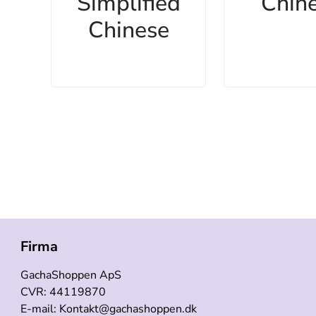
Simplified
Chin
Chinese
Firma
GachaShoppen ApS
CVR: 44119870
E-mail: Kontakt@gachashoppen.dk