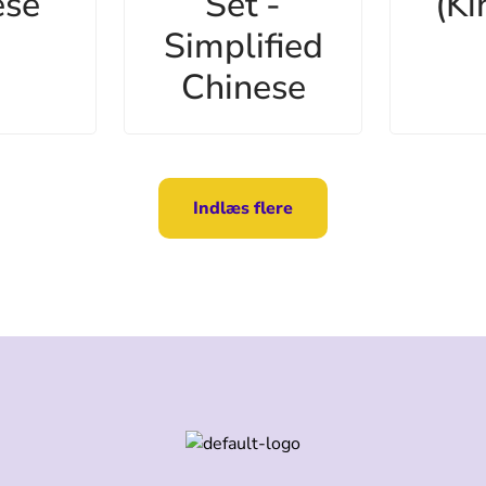
ese
Set -
(Ki
Simplified
Chinese
Indlæs flere