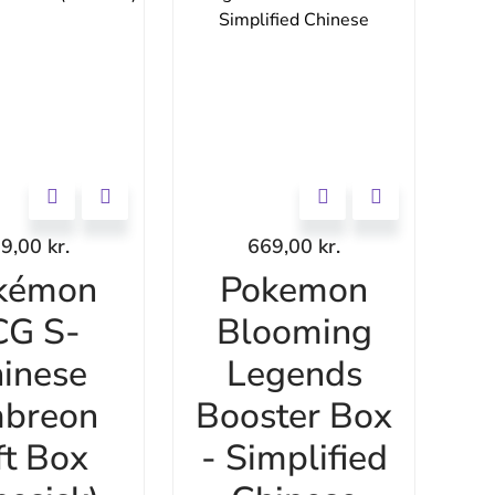
99,00
kr.
669,00
kr.
kémon
Pokemon
CG S-
Blooming
inese
Legends
breon
Booster Box
ft Box
- Simplified