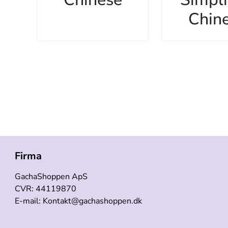
Chin
Firma
GachaShoppen ApS
CVR: 44119870
E-mail: Kontakt@gachashoppen.dk