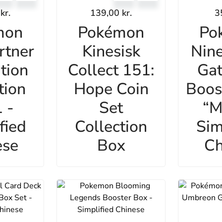
0
kr.
139,00
kr.
3
mon
Pokémon
Po
rtner
Kinesisk
Nine
ation
Collect 151:
Gat
tion
Hope Coin
Boos
 -
Set
“M
fied
Collection
Sim
ese
Box
Ch