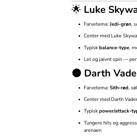
🌟
Luke Skywa
Farvetema:
Jedi-grøn
, 
Center med Luke Skywa
Typisk
balance-type
, m
Let og jævnt spin — perf
🌑
Darth Vade
Farvetema:
Sith-rød
, sø
Center med Darth Vade
Typisk
power/attack-ty
Tungere hits og aggressiv
arenaen