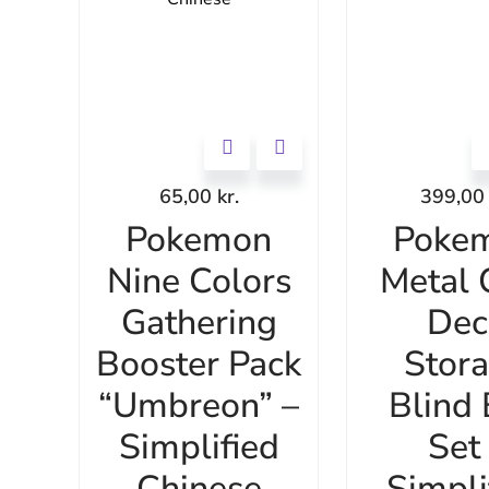
65,00
kr.
399,0
Pokemon
Poke
Nine Colors
Metal 
Gathering
Dec
Booster Pack
Stor
“Umbreon” –
Blind
Simplified
Set 
Chinese
Simpli