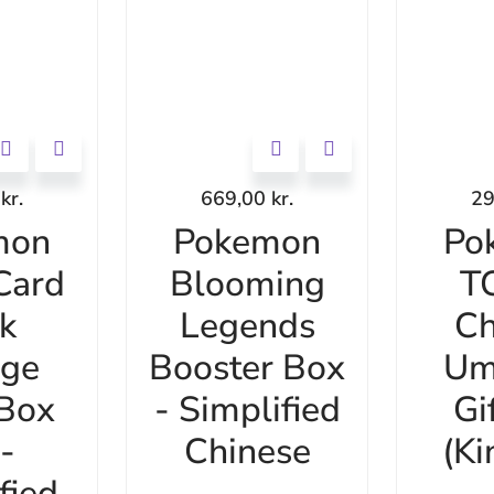
0
kr.
669,00
kr.
2
mon
Pokemon
Po
Card
Blooming
T
k
Legends
Ch
age
Booster Box
Um
 Box
- Simplified
Gi
-
Chinese
(Ki
fied