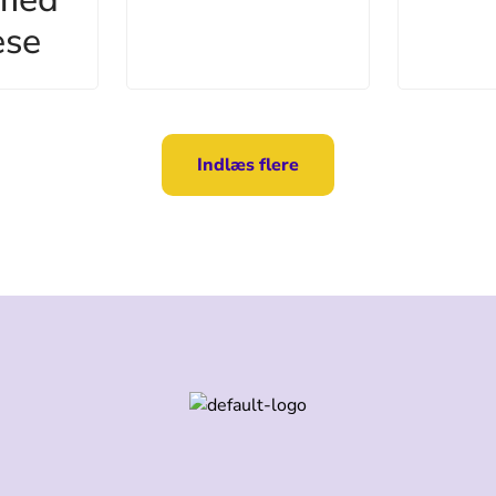
ese
Indlæs flere