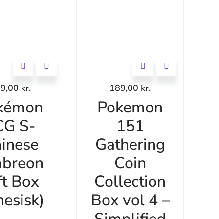
99,00
kr.
189,00
kr.
kémon
Pokemon
CG S-
151
inese
Gathering
breon
Coin
ft Box
Collection
nesisk)
Box vol 4 –
Simplified